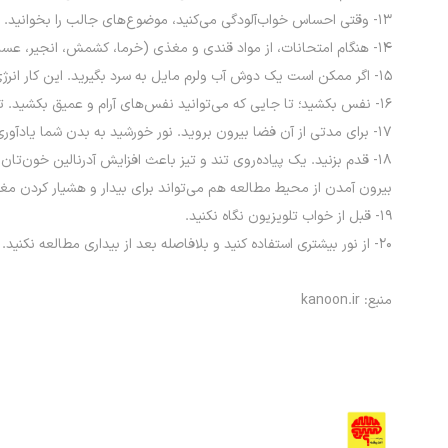
۱۳- وقتی احساس خواب‌آلودگی می‌کنید، موضوع‌های جالب را بخوانید.
۱۴- هنگام امتحانات، از مواد قندى و مغذى (خرما، کشمش، انجیر، عسل، مربا، کشمش، بیسکویت) استفاده کنید.
۱۵- اگر ممکن است یک دوش آب ولرم مایل به سرد بگیرید. این کار انرژی مغز شما را بالا می‌برد.
۱۶- نفس بکشید؛ تا جایی که می‌توانید نفس‌های آرام و عمیق بکشید. تمرین تنفس به اکسیژن‌گیری بدن‌تان کمک کرده و خواب‌آلودگی را برطرف می‌کند.
۱۷- برای مدتی از آن فضا بیرون بروید. نور خورشید به بدن شما یادآوری می‌کند که روز است. پردازش طبیعی بدن برای این است که در طول روز هشیار و در طول شب خواب باشید.
۱۸- قدم بزنید. یک پیاده‌روی تند و تیز باعث افزایش آدرنالین خون‌تا
بیرون آمدن از محیط مطالعه هم می‌تواند برای بیدار و هشیار کردن مغز
۱۹- قبل از خواب تلویزیون نگاه نکنید.
۲۰- از نور بیشتری استفاده کنید و بلافاصله بعد از بیداری مطالعه نکنید.
منبع: kanoon.ir