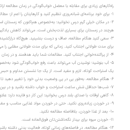
راه‌کارهای زیادی برای مقابله با معضل خواب‌آلودگی در زمان مطالعه ارائ
۱- براى خود برنامه‌‏اى شبانه‌روزى تنظیم کنید و کارهایتان را اعم از: مطالعه، خواب، عبادت، تفریح، ورزش، تغذیه و غیره، در زمان معیّن و طبق برنامه انجام دهید.
هرچند در زمستان برای بسیاری لذت‌بخش است، می‌تواند کاهش یادگیری و
۳- سعی کنید هنگام مطالعه، صاف و درست بنشینید. هیچ‌گاه درازکشیده
برای مدت طولانی اجتناب کنید. زمانی که برای مدت طولانی مطلبی را 
۴- از پراکنده‌خوانى اجتناب کنید. مطالعات شما باید هدفمند و در زمان مناسب باشد.
۵- آب بنوشید؛ نوشیدن آب می‌تواند باعث رفع خواب‌آلودگی شود به‌خ
یک استراحت کوتاه، لازم و مفید است. از یک جا نشستن مداوم و حبس کرد
۶- هنگام مطالعه، به‌طور پی در پی وضعیت بدنی خود را تغییر دهید تا تمرکزتان افزایش یابد.
۷- شب‏‌ها حداقل شش ساعت استراحت و خواب داشته باشید و در بین روز، بعد از صرف ناهار، یک ساعت استراحت کنید.
۸- گاهی اوقات با صدای بلند درس بخوانید؛ این کار دو فایده دارد؛ علاوه بر این‌که باعث می‌شود هنگام مطالعه کم‌تر دچار خواب‌آلودگی شوید، سبب می‌شود که تمرکز شما هنگام مطالعه بالا رود.
۹- در خوردن زیاده‌روی نکنید. حتی در خوردن مواد غذایی مناسب و مغذی پرخوری سبب تمرکز زیاد نمی‌شود بلکه می‌تواند باعث خواب‌آلودگی و کاهش تمرکز شود.
۱۰- بعد از غذا خوردن، بلافاصله مطالعه نکنید.
۱۱- خوردن میوه برای بیدار نگه‌داشتن‌تان فوق‌العاده است.
۱۲- هنگام مطالعه، در فاصله‌های زمانی کوتاه، فعالیت بدنی داشته باشید.